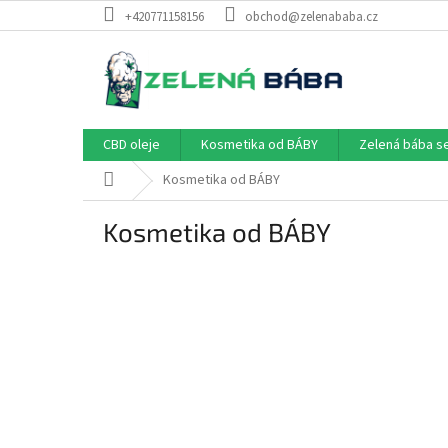
Přejít
+420771158156
obchod@zelenababa.cz
na
obsah
CBD oleje
Kosmetika od BÁBY
Zelená bába s
Domů
Kosmetika od BÁBY
Kosmetika od BÁBY