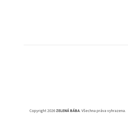
Z
á
p
a
t
í
Copyright 2026
ZELENÁ BÁBA
. Všechna práva vyhrazena.