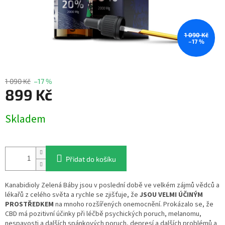
1 090 Kč
–17 %
1 090 Kč
–17 %
899 Kč
Měrná
Skladem
cena:
Přidat do košíku
Kanabidioly Zelená Báby jsou v poslední době ve velkém zájmů vědců a
lékařů z celého světa a rychle se zjišťuje, že
JSOU VELMI
ÚČINÝM
PROSTŘEDKEM
na mnoho rozšířených onemocnění. Prokázalo se, že
CBD má pozitivní účinky při léčbě psychických poruch, melanomu,
nespavosti a dalších spánkových poruch, depresí a dalších problémů a