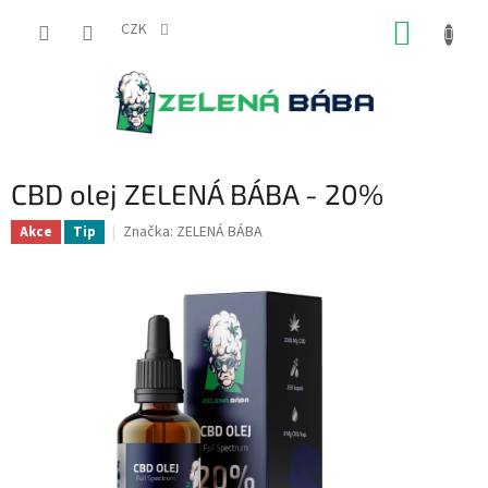
Přejít
NÁKUP
na
CZK
obsah
KOŠÍK
CBD olej ZELENÁ BÁBA - 20%
Značka:
ZELENÁ BÁBA
Akce
Tip