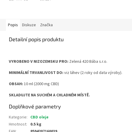
Popis
Diskuze
Značka
Detailní popis produktu
VYROBENO V NIZOZEMSKU PRO:
Zelená 420 Bába s.r.o.
MINIMÁLNÍ TRVANLIVOST DO:
viz láhev (2 roky od data výroby).
OBSAH:
10 ml (2000 mg CBD)
SKLADUJTE NA SUCHÉM A CHLADNÉM MÍSTĚ.
Doplňkové parametry
Kategorie
:
CBD oleje
Hmotnost
:
0.5 kg
EAN
:
8594207160039