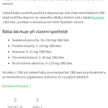
nemocí.
Zelená bába osobně používá a doporučuje tuto řadu mimořádných CBD
olejů na léčbu depresí ze zeleného dědka, bolest zad z tahání
kratomu
z Bornea , posiluje si imunitu proti všem špatným věcem.
Bába dávkuje při vlastní spotřebě:
Spánkové poruchy: 50–150 mg CBD/den
Posílení imunity: 2–10 mg CBD/den
Deprese: 5–15 mg CBD/den
Chronické bolesti: 3–25 mg CBD/den
Roztroušená skleróza: 3–110 mg CBD/den
Výrobky s CBD od zelené báby jsou bezpečné. CBD není psychoaktivní a
je netoxické pro organismus dokonce ve vysokých dávkách.
Detailní informace
ZEPTAT SE
SDÍLET